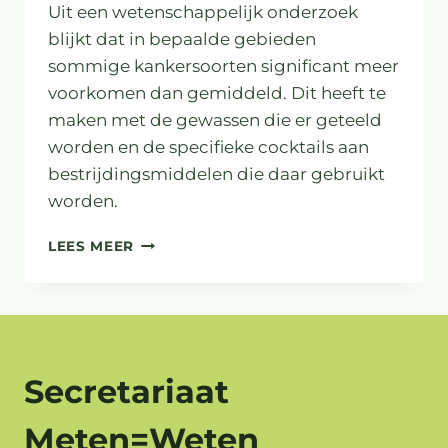
Uit een wetenschappelijk onderzoek
blijkt dat in bepaalde gebieden
sommige kankersoorten significant meer
voorkomen dan gemiddeld. Dit heeft te
maken met de gewassen die er geteeld
worden en de specifieke cocktails aan
bestrijdingsmiddelen die daar gebruikt
worden.
SPECIFIEKE
LEES MEER
PESTICIDENCOCKTAILS
VERGROTEN
RISICO
OP
VERSCHILLENDE
SOORTEN
Secretariaat
KANKER
Meten=Weten