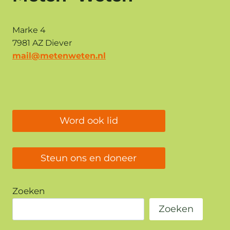
Marke 4
7981 AZ Diever
mail@metenweten.nl
Word ook lid
Steun ons en doneer
Zoeken
Zoeken