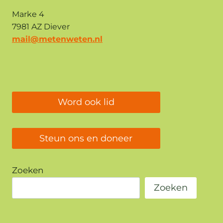
Marke 4
7981 AZ Diever
mail@metenweten.nl
Word ook lid
Steun ons en doneer
Zoeken
Zoeken