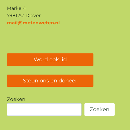
Marke 4
7981 AZ Diever
mail@metenweten.nl
Word ook lid
Steun ons en doneer
Zoeken
Zoeken