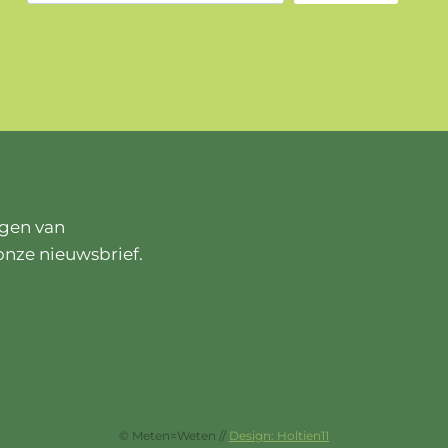
ngen van
onze nieuwsbrief.
© Meten=Weten //
Design: Holtien11