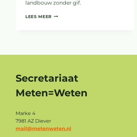
landbouw zonder gif.
STEUN
LEES MEER
CROWDFUNDING
AARDIGE
BUREN
Secretariaat
Meten=Weten
Marke 4
7981 AZ Diever
mail@metenweten.nl