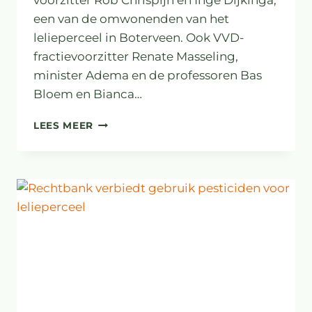
een van de omwonenden van het
lelieperceel in Boterveen. Ook VVD-
fractievoorzitter Renate Masseling,
minister Adema en de professoren Bas
Bloem en Bianca…
DE
LEES MEER
HOFBAR
OVER
PESTICIDEN
EN
DE
SIERTEELT
IN
WESTERVELD