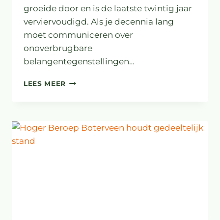
groeide door en is de laatste twintig jaar
verviervoudigd. Als je decennia lang
moet communiceren over
onoverbrugbare
belangentegenstellingen…
BURGERS
LEES MEER
ZIJN
NIET
DE
OORZAAK
VAN
POLARISATIE
ROND
DE
LELIETEELT