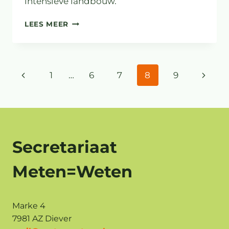
intensieve landbouw.
INTENSIEVE
LEES MEER
LANDBOUW
DÉ
OORZAAK
VOOR
Paginanavigatie
Vorige
Volge
1
…
6
7
8
9
ACHTERUITGANG
VOGELSTAND
pagina
pagin
Secretariaat
Meten=Weten
Marke 4
7981 AZ Diever