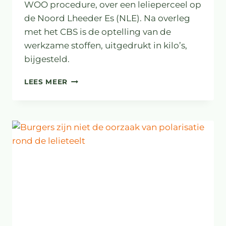
WOO procedure, over een lelieperceel op
de Noord Lheeder Es (NLE). Na overleg
met het CBS is de optelling van de
werkzame stoffen, uitgedrukt in kilo’s,
bijgesteld.
BIJSTELLING
LEES MEER
CIJFERS
NOORD
LHEEDER
ES
IN
DWINGELOO