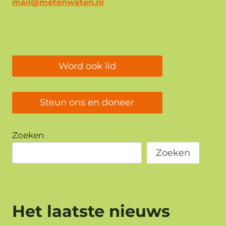
mail@metenweten.nl
Word ook lid
Steun ons en doneer
Zoeken
Zoeken
Het laatste nieuws