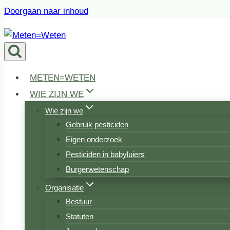
Doorgaan naar inhoud
METEN=WETEN
WIE ZIJN WE
Wie zijn we
Gebruik pesticiden
Eigen onderzoek
Pesticiden in babyluiers
Burgerwetenschap
Organisatie
Bestuur
Statuten