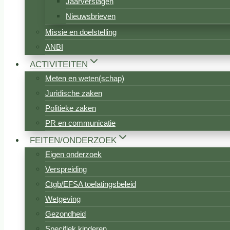
Jaarverslagen
Nieuwsbrieven
Missie en doelstelling
ANBI
ACTIVITEITEN
Meten en weten(schap)
Juridische zaken
Politieke zaken
PR en communicatie
FEITEN/ONDERZOEK
Eigen onderzoek
Verspreiding
Ctgb/EFSA toelatingsbeleid
Wetgeving
Gezondheid
Specifiek kinderen