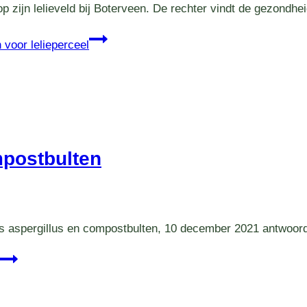
p zijn lelieveld bij Boterveen. De rechter vindt de gezondh
 voor lelieperceel
mpostbulten
o’s aspergillus en compostbulten, 10 december 2021 antwoor