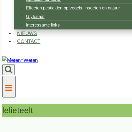
Effecten pesticiden op vogels, insecten en natuur
Glyfosaat
Interessante links
NIEUWS
CONTACT
lelieteelt