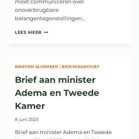
moet communiceren over
onoverbrugbare
belangentegenstellingen…
BURGERS
LEES MEER
ZIJN
NIET
DE
OORZAAK
VAN
BRIEVEN ALGEMEEN
|
BRIEVENARCHIEF
POLARISATIE
ROND
Brief aan minister
DE
LELIETEELT
Adema en Tweede
Kamer
8 juni 2023
Brief aan minister Adema en Tweede