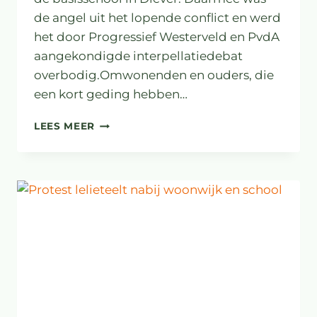
de angel uit het lopende conflict en werd
het door Progressief Westerveld en PvdA
aangekondigde interpellatiedebat
overbodig.Omwonenden en ouders, die
een kort geding hebben…
GEEN
LEES MEER
LELIETEELT
OP
PERCEEL
NAAST
WOONWIJK
EN
SCHOLEN/SPORTCOMPLEX
DIEVER