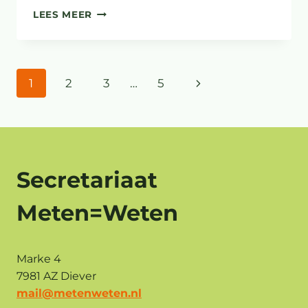
NEDERLANDSE
LEES MEER
GRUTTO’S
HEBBEN
EEN
‘GIFSTOFFEN-
Paginanavigatie
1
2
3
…
5
Volgende
COCKTAIL’
IN
pagina
HUN
LEVER
Secretariaat
Meten=Weten
Marke 4
7981 AZ Diever
mail@metenweten.nl