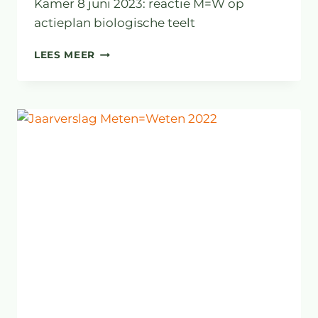
Kamer 8 juni 2023: reactie M=W op
actieplan biologische teelt
BRIEF
LEES MEER
AAN
MINISTER
ADEMA
EN
TWEEDE
KAMER